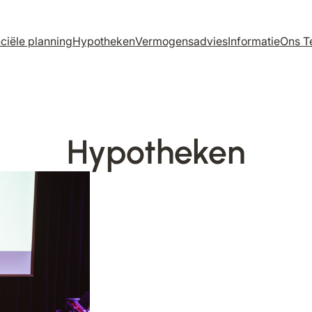
ciële planning
Hypotheken
Vermogensadvies
Informatie
Ons T
Hypotheken